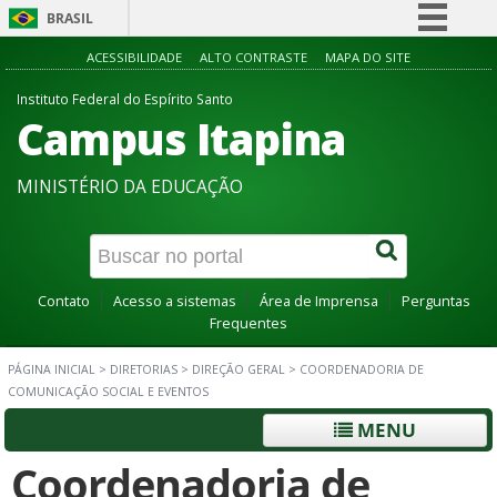
BRASIL
Simplifique!
ACESSIBILIDADE
ALTO CONTRASTE
MAPA DO SITE
Comunica BR
Instituto Federal do Espírito Santo
Campus Itapina
Participe
Acesso à informação
MINISTÉRIO DA EDUCAÇÃO
Legislação
Canais
Contato
Acesso a sistemas
Área de Imprensa
Perguntas
Frequentes
PÁGINA INICIAL
>
DIRETORIAS
>
DIREÇÃO GERAL
>
COORDENADORIA DE
COMUNICAÇÃO SOCIAL E EVENTOS
MENU
Coordenadoria de