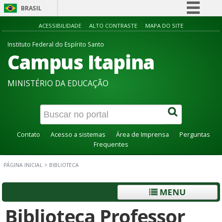
BRASIL
Simplifique!
ACESSIBILIDADE
ALTO CONTRASTE
MAPA DO SITE
Comunica BR
Instituto Federal do Espírito Santo
Campus Itapina
Participe
Acesso à informação
MINISTÉRIO DA EDUCAÇÃO
Legislação
Canais
Contato
Acesso a sistemas
Área de Imprensa
Perguntas
Frequentes
PÁGINA INICIAL
>
BIBLIOTECA
MENU
Biblioteca Professor