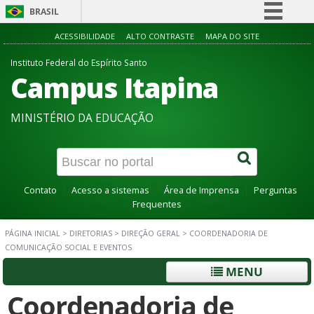
BRASIL
Simplifique!
ACESSIBILIDADE
ALTO CONTRASTE
MAPA DO SITE
Comunica BR
Instituto Federal do Espírito Santo
Campus Itapina
Participe
Acesso à informação
MINISTÉRIO DA EDUCAÇÃO
Legislação
Canais
Contato
Acesso a sistemas
Área de Imprensa
Perguntas
Frequentes
PÁGINA INICIAL
>
DIRETORIAS
>
DIREÇÃO GERAL
>
COORDENADORIA DE
COMUNICAÇÃO SOCIAL E EVENTOS
MENU
Coordenadoria de