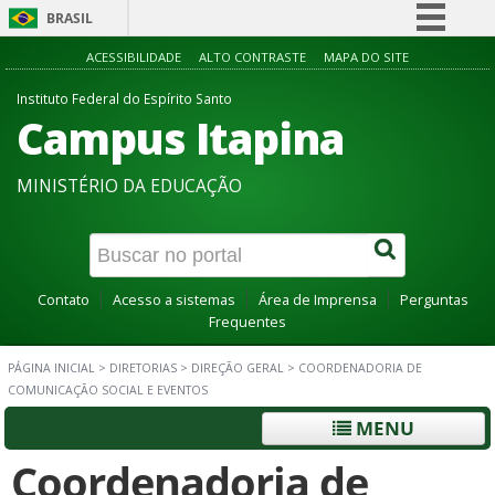
BRASIL
Simplifique!
ACESSIBILIDADE
ALTO CONTRASTE
MAPA DO SITE
Comunica BR
Instituto Federal do Espírito Santo
Campus Itapina
Participe
Acesso à informação
MINISTÉRIO DA EDUCAÇÃO
Legislação
Canais
Contato
Acesso a sistemas
Área de Imprensa
Perguntas
Frequentes
PÁGINA INICIAL
>
DIRETORIAS
>
DIREÇÃO GERAL
>
COORDENADORIA DE
COMUNICAÇÃO SOCIAL E EVENTOS
MENU
Coordenadoria de