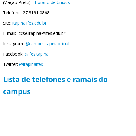
(Viação Pretti)
-
Horário de ônibus
Telefone: 27 3191 0868
Site:
itapina.ifes.edu.br
E-mail: ccse.itapina@ifes.edu.br
Instagram:
@campusitapinaoficial
Facebook:
@ifesitapina
Twitter:
@itapinaifes
Lista de telefones e ramais do
campus