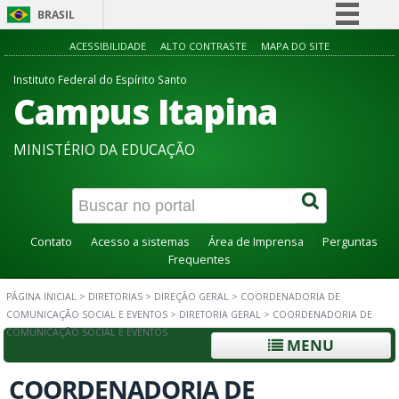
BRASIL
Simplifique!
ACESSIBILIDADE
ALTO CONTRASTE
MAPA DO SITE
Comunica BR
Instituto Federal do Espírito Santo
Campus Itapina
Participe
Acesso à informação
MINISTÉRIO DA EDUCAÇÃO
Legislação
Canais
Contato
Acesso a sistemas
Área de Imprensa
Perguntas
Frequentes
PÁGINA INICIAL
>
DIRETORIAS
>
DIREÇÃO GERAL
>
COORDENADORIA DE
COMUNICAÇÃO SOCIAL E EVENTOS
>
DIRETORIA GERAL
>
COORDENADORIA DE
COMUNICAÇÃO SOCIAL E EVENTOS
MENU
COORDENADORIA DE