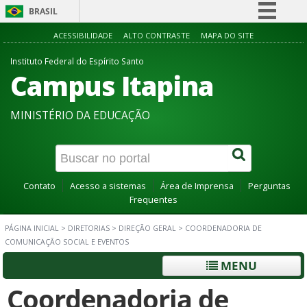
BRASIL
Simplifique!
ACESSIBILIDADE
ALTO CONTRASTE
MAPA DO SITE
Comunica BR
Instituto Federal do Espírito Santo
Campus Itapina
Participe
Acesso à informação
MINISTÉRIO DA EDUCAÇÃO
Legislação
Canais
Contato
Acesso a sistemas
Área de Imprensa
Perguntas
Frequentes
PÁGINA INICIAL
>
DIRETORIAS
>
DIREÇÃO GERAL
>
COORDENADORIA DE
COMUNICAÇÃO SOCIAL E EVENTOS
MENU
Coordenadoria de