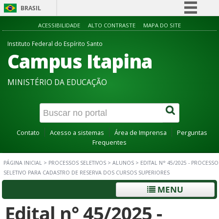
BRASIL
Simplifique!
ACESSIBILIDADE
ALTO CONTRASTE
MAPA DO SITE
Comunica BR
Instituto Federal do Espírito Santo
Campus Itapina
Participe
Acesso à informação
MINISTÉRIO DA EDUCAÇÃO
Legislação
Canais
Contato
Acesso a sistemas
Área de Imprensa
Perguntas
Frequentes
PÁGINA INICIAL
>
PROCESSOS SELETIVOS
>
ALUNOS
>
EDITAL N° 45/2025 - PROCESSO
SELETIVO PARA CADASTRO DE RESERVA DOS CURSOS SUPERIORES
MENU
Edital n° 45/2025 -