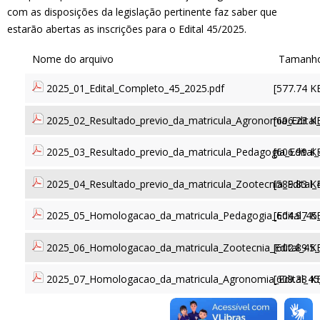
com as disposições da legislação pertinente faz saber que
estarão abertas as inscrições para o Edital 45/2025.
2025_01_Edital_Completo_45_2025.pdf
[577.74 K
2025_02_Resultado_previo_da_matricula_Agronomia_Edital
[606.23 K
2025_03_Resultado_previo_da_matricula_Pedagogia_Edital_
[606.99 K
2025_04_Resultado_previo_da_matricula_Zootecnia_Edital_
[589.83 K
2025_05_Homologacao_da_matricula_Pedagogia_Edital_45
[604.97 K
2025_06_Homologacao_da_matricula_Zootecnia_Edital_45_
[602.89 K
2025_07_Homologacao_da_matricula_Agronomia_Edital_45
[609.38 K