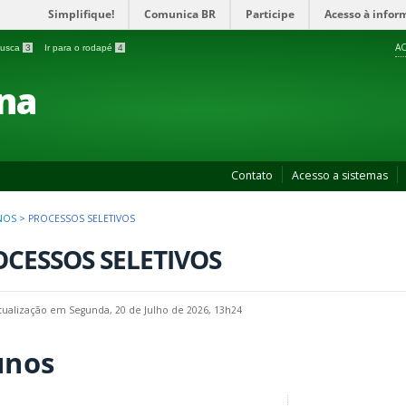
Simplifique!
Comunica BR
Participe
Acesso à infor
AC
 busca
3
Ir para o rodapé
4
na
Contato
Acesso a sistemas
NOS
>
PROCESSOS SELETIVOS
CESSOS SELETIVOS
tualização em Segunda, 20 de Julho de 2026, 13h24
unos