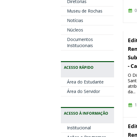
Diretorias
0
Museu de Rochas
Notícias
Núcleos
Documentos
Edi
Institucionais
Rem
Sub
- C
ACESSO RÁPIDO
O Di
Sant
Área do Estudante
atri
Área do Servidor
da...
1
ACESSO À INFORMAÇÃO
Edi
Institucional
Rem