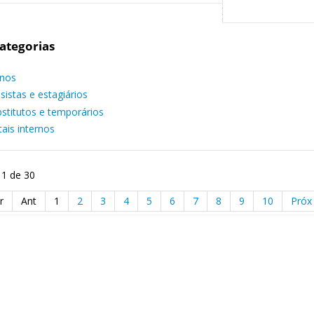
ategorias
unos
sistas e estagiários
stitutos e temporários
tais internos
 1 de 30
r
Ant
1
2
3
4
5
6
7
8
9
10
Próx