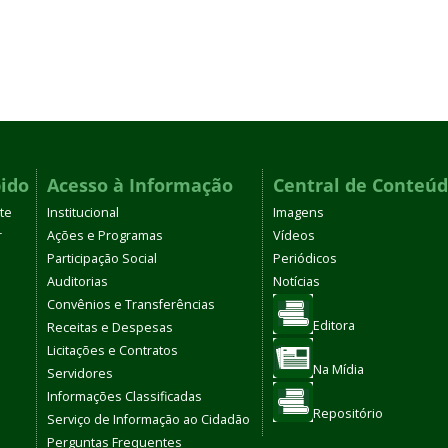
ido
Acesso à Informação
Central de Conteú
te
Institucional
Imagens
r
Ações e Programas
Vídeos
Participação Social
Periódicos
Auditorias
Notícias
Convênios e Transferências
Editora
Receitas e Despesas
Licitações e Contratos
Na Mídia
Servidores
Informações Classificadas
Repositório
Serviço de Informação ao Cidadão
Perguntas Frequentes