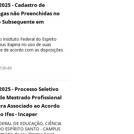
/2025 - Cadastro de
agas não Preenchidas no
o Subsequente em
 Instituto Federal do Espírito
pus Itapina no uso de suas
s e de acordo com as disposições
19h49
2025 - Processo Seletivo
de Mestrado Profissional
ura Associado ao Acordo
 Ifes - Incaper
DERAL DE EDUCAÇÃO, CIÊNCIA
O ESPÍRITO SANTO - CAMPUS