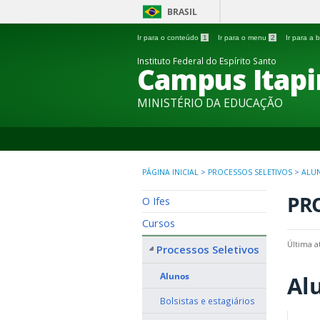
BRASIL
Ir para o conteúdo
1
Ir para o menu
2
Ir para a
Instituto Federal do Espírito Santo
Campus Itapi
MINISTÉRIO DA EDUCAÇÃO
PÁGINA INICIAL
>
PROCESSOS SELETIVOS
>
ALU
PRO
O Ifes
Cursos
Última a
Processos Seletivos
Alunos
Al
Bolsistas e estagiários