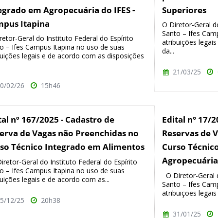
egrado em Agropecuária do IFES -
Superiores
pus Itapina
O Diretor-Geral do
Santo – Ifes Cam
retor-Geral do Instituto Federal do Espírito
atribuições legai
o – Ifes Campus Itapina no uso de suas
da...
buições legais e de acordo com as disposições
21/03/25
0/02/26
15h46
tal nº 167/2025 - Cadastro de
Edital n° 17/
erva de Vagas não Preenchidas no
Reservas de 
so Técnico Integrado em Alimentos
Curso Técnic
Agropecuária
retor-Geral do Instituto Federal do Espírito
o – Ifes Campus Itapina no uso de suas
O Diretor-Geral d
buições legais e de acordo com as...
Santo – Ifes Cam
atribuições legais
5/12/25
20h38
31/01/25