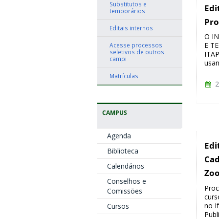
Substitutos e
Edi
temporários
Pro
Editais internos
O I
E T
Acesse processos
seletivos de outros
ITAP
campi
usan
Matrículas
2
CAMPUS
Agenda
Edi
Biblioteca
Cad
Calendários
Zoo
Conselhos e
Proc
Comissões
curs
no I
Cursos
Publ