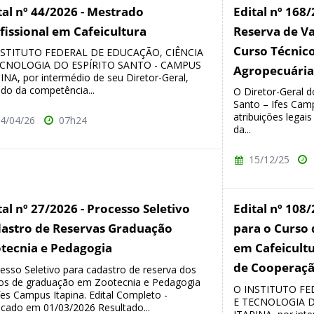
tal nº 44/2026 - Mestrado
Edital nº 168
fissional em Cafeicultura
Reserva de V
Curso Técnic
NSTITUTO FEDERAL DE EDUCAÇÃO, CIÊNCIA
ECNOLOGIA DO ESPÍRITO SANTO - CAMPUS
Agropecuária
INA, por intermédio de seu Diretor-Geral,
do da competência...
O Diretor-Geral do
Santo – Ifes Cam
atribuições legai
4/04/26
07h24
da...
15/12/25
tal nº 27/2026 - Processo Seletivo
Edital nº 108/
astro de Reservas Graduação
para o Curso 
tecnia e Pedagogia
em Cafeicult
de Cooperação
esso Seletivo para cadastro de reserva dos
os de graduação em Zootecnia e Pedagogia
O INSTITUTO FE
fes Campus Itapina. Edital Completo -
E TECNOLOGIA D
icado em 01/03/2026 Resultado...