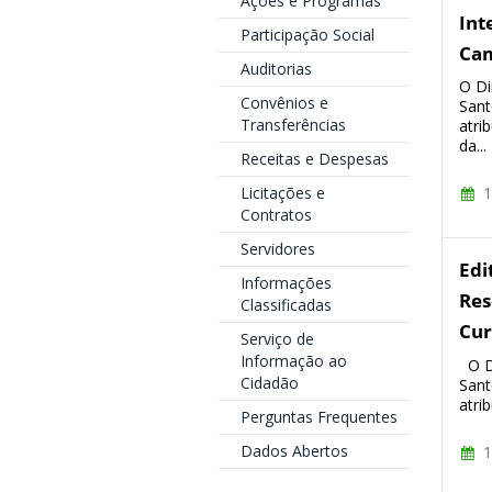
Ações e Programas
Int
Participação Social
Cam
Auditorias
O Di
Convênios e
Sant
Transferências
atri
da...
Receitas e Despesas
Licitações e
1
Contratos
Servidores
Edi
Informações
Res
Classificadas
Cur
Serviço de
Informação ao
O Di
Cidadão
Sant
atri
Perguntas Frequentes
Dados Abertos
1