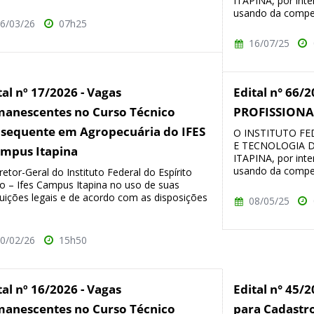
ITAPINA, por inte
usando da compet
6/03/26
07h25
16/07/25
tal nº 17/2026 - Vagas
Edital n° 66
anescentes no Curso Técnico
PROFISSIONA
sequente em Agropecuária do IFES
O INSTITUTO FE
E TECNOLOGIA D
ampus Itapina
ITAPINA, por inte
usando da compet
retor-Geral do Instituto Federal do Espírito
o – Ifes Campus Itapina no uso de suas
buições legais e de acordo com as disposições
08/05/25
0/02/26
15h50
tal nº 16/2026 - Vagas
Edital n° 45/2
anescentes no Curso Técnico
para Cadastr