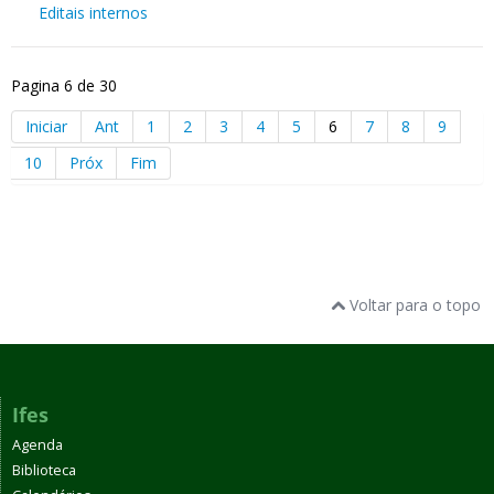
Editais internos
Pagina 6 de 30
Iniciar
Ant
1
2
3
4
5
6
7
8
9
10
Próx
Fim
Voltar para o topo
Ifes
Agenda
Biblioteca