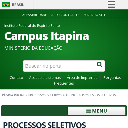
BRASIL
Simplifique!
ACESSIBILIDADE
ALTO CONTRASTE
MAPA DO SITE
Comunica BR
Instituto Federal do Espírito Santo
Campus Itapina
Participe
Acesso à informação
MINISTÉRIO DA EDUCAÇÃO
Legislação
Canais
Contato
Acesso a sistemas
Área de Imprensa
Perguntas
Frequentes
PÁGINA INICIAL
>
PROCESSOS SELETIVOS
>
ALUNOS
>
PROCESSOS SELETIVOS
MENU
PROCESSOS SELETIVOS