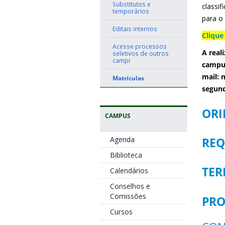
Substitutos e
classi
temporários
para o 
Editais internos
Clique
Acesse processos
A real
seletivos de outros
campi
campus
mail:
m
Matrículas
segund
ORI
CAMPUS
Agenda
REQ
Biblioteca
TER
Calendários
Conselhos e
Comissões
PR
Cursos