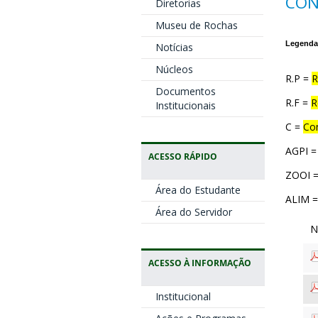
CON
Diretorias
Museu de Rochas
Legenda 
Notícias
Núcleos
R.P =
R
Documentos
R.F =
R
Institucionais
C =
Co
AGPI 
ACESSO RÁPIDO
ZOOI 
Área do Estudante
ALIM 
Área do Servidor
ACESSO À INFORMAÇÃO
Institucional