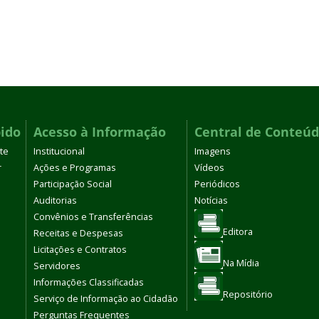
ido
Acesso à Informação
Central de Conteú
te
Institucional
Imagens
r
Ações e Programas
Vídeos
Participação Social
Periódicos
Auditorias
Notícias
Convênios e Transferências
Editora
Receitas e Despesas
Licitações e Contratos
Na Mídia
Servidores
Informações Classificadas
Repositório
Serviço de Informação ao Cidadão
Perguntas Frequentes