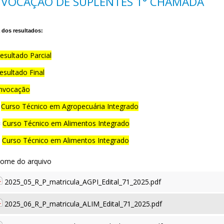
VOCAÇÃO DE SUPLENTES 1° CHAMADA
dos resultados:
esultado Parcial
esultado Final
nvocação
=
Curso Técnico em Agropecuária Integrado
=
Curso Técnico em Alimentos Integrado
=
Curso Técnico em Alimentos Integrado
2025_05_R_P_matricula_AGPI_Edital_71_2025.pdf
2025_06_R_P_matricula_ALIM_Edital_71_2025.pdf