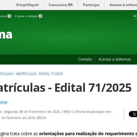
Simplifique!
Comunica BR
Participe
Acesso à infor
AC
 busca
3
Ir para o rodapé
4
na
Contato
Acesso a sistemas
RÍCULAS
>
MATRÍCULAS - EDITAL 71/2025
trículas - Edital 71/2025
imir
do: Segunda, 08 de Dezembro de 2025, 14h02
|
Última atualização em
7 de Fevereiro de 2026, 08h34
ágina trata sobre as
orientações para realização do requerimento 