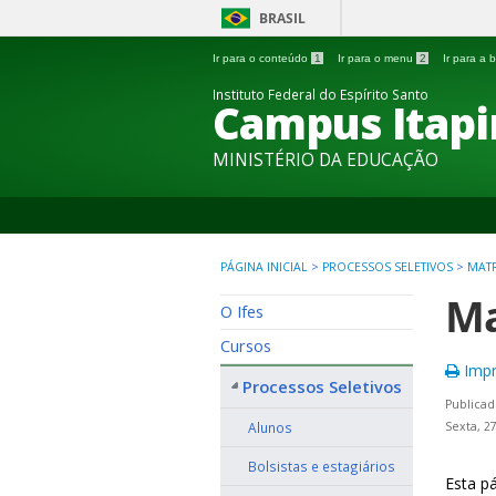
BRASIL
Ir para o conteúdo
1
Ir para o menu
2
Ir para a
Instituto Federal do Espírito Santo
Campus Itapi
MINISTÉRIO DA EDUCAÇÃO
PÁGINA INICIAL
>
PROCESSOS SELETIVOS
>
MAT
Ma
O Ifes
Cursos
Impr
Processos Seletivos
Publica
Alunos
Sexta, 2
Bolsistas e estagiários
Esta p