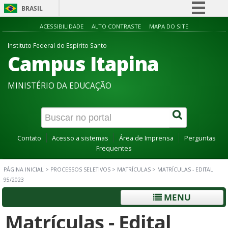
BRASIL
Simplifique!
ACESSIBILIDADE
ALTO CONTRASTE
MAPA DO SITE
Comunica BR
Instituto Federal do Espírito Santo
Campus Itapina
Participe
Acesso à informação
MINISTÉRIO DA EDUCAÇÃO
Legislação
Canais
Contato
Acesso a sistemas
Área de Imprensa
Perguntas
Frequentes
PÁGINA INICIAL
>
PROCESSOS SELETIVOS
>
MATRÍCULAS
>
MATRÍCULAS - EDITAL
95/2023
MENU
Matrículas - Edital