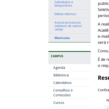
Substitutos e
public
temporários
Seleti
Editais internos
períod
Acesse processos
A rea
seletivos de outros
campi
Acadê
e-mail
Matrículas
será r
Consu
CAMPUS
É de 
o req
Agenda
Biblioteca
Res
Calendários
Confira
Conselhos e
Comissões
Cursos