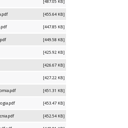
[487.05 KB]
.pdf
[455.64 KB]
.pdf
[447.85 KB]
pdf
[449.58 KB]
[425.92 KB]
[426.67 KB]
[427.22 KB]
omia.pdf
[451.31 KB]
ogia.pdf
[453.47 KB]
cnia.pdf
[452.54 KB]