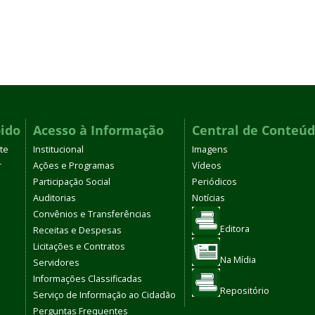
ido
Acesso à Informação
Central de Conteú
te
Institucional
Imagens
r
Ações e Programas
Vídeos
Participação Social
Periódicos
Auditorias
Notícias
Convênios e Transferências
Editora
Receitas e Despesas
Licitações e Contratos
Na Mídia
Servidores
Informações Classificadas
Repositório
Serviço de Informação ao Cidadão
Perguntas Frequentes