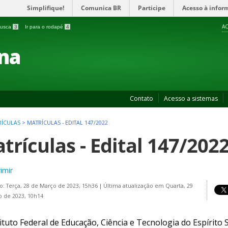
Simplifique!
Comunica BR
Participe
Acesso à infor
AC
 busca
3
Ir para o rodapé
4
na
Contato
Acesso a sistemas
RÍCULAS
>
MATRÍCULAS - EDITAL 147/2022
trículas - Edital 147/202
imir
o: Terça, 28 de Março de 2023, 15h36
|
Última atualização em Quarta, 29
 de 2023, 10h14
ituto Federal de Educação, Ciência e Tecnologia do Espírito 