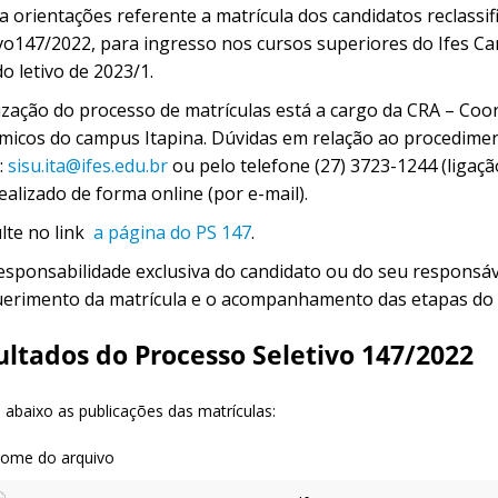
a orientações referente a matrícula dos candidatos reclassi
vo147/2022, para ingresso nos cursos superiores do Ifes Ca
o letivo de 2023/1.
lização do processo de matrículas está a cargo da CRA – Coo
micos do campus Itapina. Dúvidas em relação ao procedimen
:
sisu.ita@ifes.edu.br
ou pelo telefone (27) 3723-1244 (ligaçã
ealizado de forma online (por e-mail).
lte no link
a página do PS 147
.
responsabilidade exclusiva do candidato ou do seu responsáv
uerimento da matrícula e o acompanhamento das etapas do
ultados do Processo Seletivo 147/2022
 abaixo as publicações das matrículas: