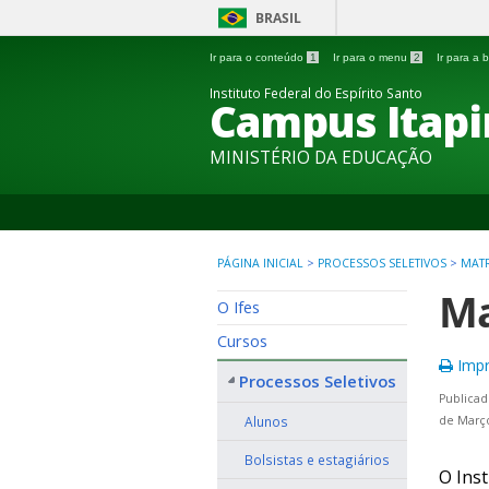
BRASIL
Ir para o conteúdo
1
Ir para o menu
2
Ir para a
Instituto Federal do Espírito Santo
Campus Itapi
MINISTÉRIO DA EDUCAÇÃO
PÁGINA INICIAL
>
PROCESSOS SELETIVOS
>
MAT
Ma
O Ifes
Cursos
Impr
Processos Seletivos
Publicad
Alunos
de Março
Bolsistas e estagiários
O Inst