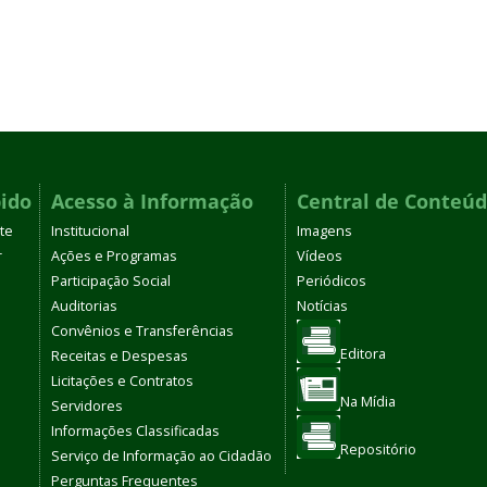
ido
Acesso à Informação
Central de Conteú
te
Institucional
Imagens
r
Ações e Programas
Vídeos
Participação Social
Periódicos
Auditorias
Notícias
Convênios e Transferências
Editora
Receitas e Despesas
Licitações e Contratos
Na Mídia
Servidores
Informações Classificadas
Repositório
Serviço de Informação ao Cidadão
Perguntas Frequentes