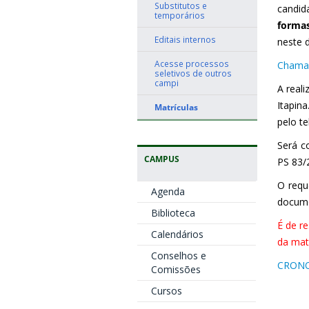
Substitutos e
candid
temporários
forma
Editais internos
neste 
Acesse processos
Chamad
seletivos de outros
campi
A real
Itapin
Matrículas
pelo te
Será c
CAMPUS
PS 83/
O requ
Agenda
docume
Biblioteca
É de r
Calendários
da mat
Conselhos e
CRONOG
Comissões
Cursos