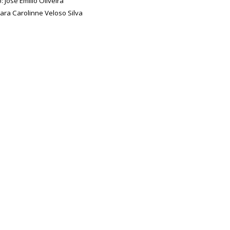
: José Emílio Oliveira
ara Carolinne Veloso Silva