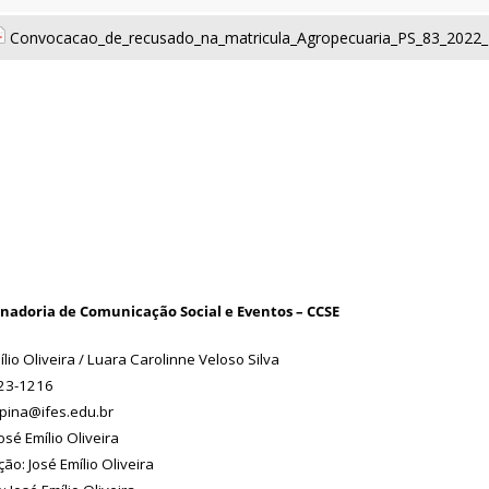
Convocacao_de_recusado_na_matricula_Agropecuaria_PS_83_2022_
nadoria de Comunicação Social e Eventos – CCSE
ílio Oliveira / Luara Carolinne Veloso Silva
723-1216
apina@ifes.edu.br
osé Emílio Oliveira
ção: José Emílio Oliveira