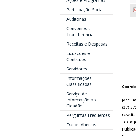
Ações e Programas
Participação Social
Auditorias
Convênios e
Transferências
Receitas e Despesas
Licitações e
Contratos
Servidores
Informações
Classificadas
Coorde
Serviço de
Informação ao
José Em
Cidadão
(27) 3
ccse.it
Perguntas Frequentes
Texto: J
Dados Abertos
Publica