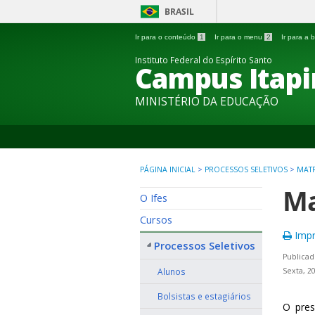
BRASIL
Ir para o conteúdo
1
Ir para o menu
2
Ir para a
Instituto Federal do Espírito Santo
Campus Itapi
MINISTÉRIO DA EDUCAÇÃO
PÁGINA INICIAL
>
PROCESSOS SELETIVOS
>
MAT
Ma
O Ifes
Cursos
Impr
Processos Seletivos
Publicad
Alunos
Sexta, 2
Bolsistas e estagiários
O pres