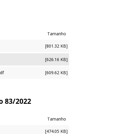
[801.32 KB]
[626.16 KB]
df
[609.62 KB]
o 83/2022
[474.05 KB]