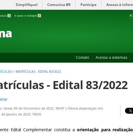
Simplifique!
Comunica BR
Participe
Acesso à infor
AC
 busca
3
Ir para o rodapé
4
na
Contato
Acesso a sistemas
RÍCULAS
>
MATRÍCULAS - EDITAL 83/2022
trículas - Edital 83/2022
imir
o: Sexta, 09 de Dezembro de 2022, 18h47
|
Última atualização em
0 de Janeiro de 2023, 16h55
ente Edital Complementar constitui a
orientação para realizaçã