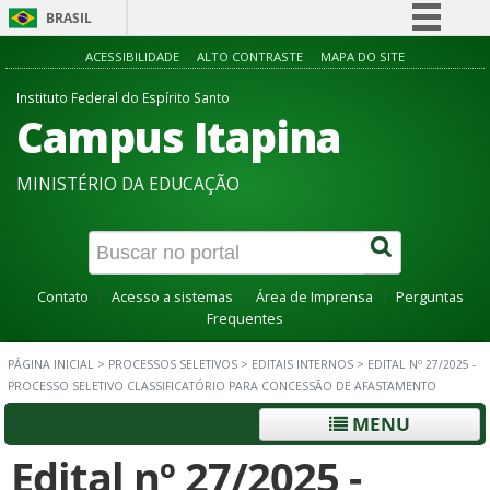
BRASIL
Simplifique!
ACESSIBILIDADE
ALTO CONTRASTE
MAPA DO SITE
Comunica BR
Instituto Federal do Espírito Santo
Campus Itapina
Participe
Acesso à informação
MINISTÉRIO DA EDUCAÇÃO
Legislação
Canais
Contato
Acesso a sistemas
Área de Imprensa
Perguntas
Frequentes
PÁGINA INICIAL
>
PROCESSOS SELETIVOS
>
EDITAIS INTERNOS
>
EDITAL Nº 27/2025 -
PROCESSO SELETIVO CLASSIFICATÓRIO PARA CONCESSÃO DE AFASTAMENTO
MENU
Edital nº 27/2025 -