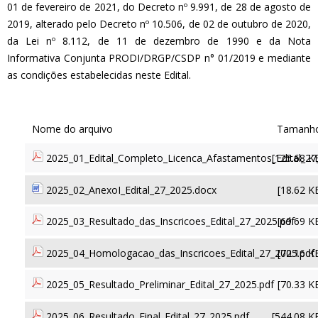
01 de fevereiro de 2021, do Decreto nº 9.991, de 28 de agosto de
2019, alterado pelo Decreto nº 10.506, de 02 de outubro de 2020,
da Lei nº 8.112, de 11 de dezembro de 1990 e da Nota
Informativa Conjunta PRODI/DRGP/CSDP n° 01/2019 e mediante
as condições estabelecidas neste Edital.
2025_01_Edital_Completo_Licenca_Afastamentos_Edital_27
[125.68 K
2025_02_AnexoI_Edital_27_2025.docx
[18.62 K
2025_03_Resultado_das_Inscricoes_Edital_27_2025.pdf
[69.69 K
2025_04_Homologacao_das_Inscricoes_Edital_27_2025.pdf
[70.16 K
2025_05_Resultado_Preliminar_Edital_27_2025.pdf
[70.33 K
2025_06_Resultado_Final_Edital_27_2025.pdf
[544.08 K