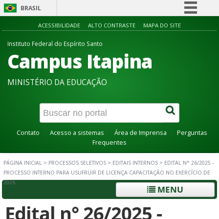
BRASIL
Simplifique!
ACESSIBILIDADE
ALTO CONTRASTE
MAPA DO SITE
Comunica BR
Instituto Federal do Espírito Santo
Campus Itapina
Participe
Acesso à informação
MINISTÉRIO DA EDUCAÇÃO
Legislação
Canais
Contato
Acesso a sistemas
Área de Imprensa
Perguntas
Frequentes
PÁGINA INICIAL
>
PROCESSOS SELETIVOS
>
EDITAIS INTERNOS
>
EDITAL N° 26/2025 -
PROCESSO INTERNO PARA USUFRUIR DE LICENÇA CAPACITAÇÃO NO EXERCÍCIO DE
2026
MENU
Edital n° 26/2025 -