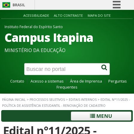
BRASIL
Simplifique!
ACESSIBILIDADE
ALTO CONTRASTE
MAPA DO SITE
Comunica BR
Instituto Federal do Espírito Santo
Campus Itapina
Participe
Acesso à informação
MINISTÉRIO DA EDUCAÇÃO
Legislação
Canais
Contato
Acesso a sistemas
Área de Imprensa
Perguntas
Frequentes
PÁGINA INICIAL
>
PROCESSOS SELETIVOS
>
EDITAIS INTERNOS
>
EDITAL N°11/2025 -
POLÍTICA DE ASSISTÊNCIA ESTUDANTIL - RENOVAÇÃO DE CADASTRO
MENU
Edital n°11/2025 -