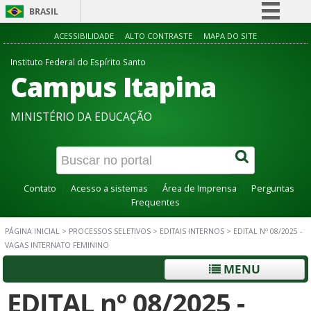
BRASIL
Simplifique!
ACESSIBILIDADE
ALTO CONTRASTE
MAPA DO SITE
Comunica BR
Instituto Federal do Espírito Santo
Campus Itapina
Participe
Acesso à informação
MINISTÉRIO DA EDUCAÇÃO
Legislação
Canais
Contato
Acesso a sistemas
Área de Imprensa
Perguntas
Frequentes
PÁGINA INICIAL
>
PROCESSOS SELETIVOS
>
EDITAIS INTERNOS
>
EDITAL Nº 08/2025 -
VAGAS INTERNATO FEMININO
MENU
EDITAL nº 08/2025 -