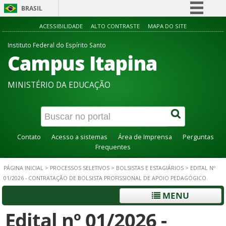
BRASIL
Simplifique!
ACESSIBILIDADE
ALTO CONTRASTE
MAPA DO SITE
Comunica BR
Instituto Federal do Espírito Santo
Campus Itapina
Participe
Acesso à informação
MINISTÉRIO DA EDUCAÇÃO
Legislação
Canais
Contato
Acesso a sistemas
Área de Imprensa
Perguntas
Frequentes
PÁGINA INICIAL
>
PROCESSOS SELETIVOS
>
BOLSISTAS E ESTAGIÁRIOS
>
EDITAL Nº
01/2026 - CONTRATAÇÃO DE BOLSISTA PROFISSIONAL DE APOIO PEDAGÓGICO.
MENU
Edital nº 01/2026 -