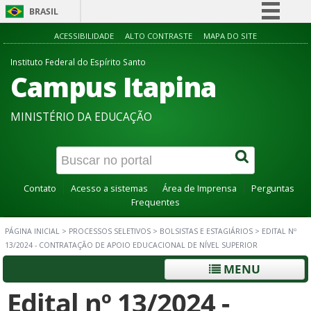
BRASIL
Simplifique!
ACESSIBILIDADE
ALTO CONTRASTE
MAPA DO SITE
Comunica BR
Instituto Federal do Espírito Santo
Campus Itapina
Participe
Acesso à informação
MINISTÉRIO DA EDUCAÇÃO
Legislação
Canais
Contato
Acesso a sistemas
Área de Imprensa
Perguntas
Frequentes
PÁGINA INICIAL
>
PROCESSOS SELETIVOS
>
BOLSISTAS E ESTAGIÁRIOS
>
EDITAL Nº
13/2024 - CONTRATAÇÃO DE APOIO EDUCACIONAL DE NÍVEL SUPERIOR
MENU
Edital nº 13/2024 -