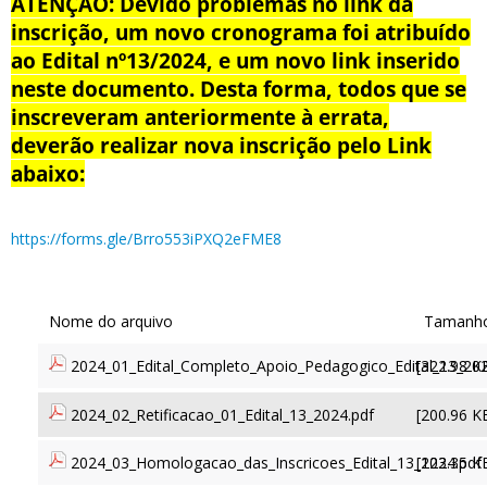
ATENÇÃO: Devido problemas no link da
inscrição, um novo cronograma foi atribuído
ao Edital nº13/2024, e um novo link inserido
neste documento. Desta forma, todos que se
inscreveram anteriormente à errata,
deverão realizar nova inscrição pelo Link
abaixo:
https://forms.gle/Brro553iPXQ2eFME8
2024_01_Edital_Completo_Apoio_Pedagogico_Edital_13_202
[322.98 K
2024_02_Retificacao_01_Edital_13_2024.pdf
[200.96 K
2024_03_Homologacao_das_Inscricoes_Edital_13_2024.pdf
[123.35 K