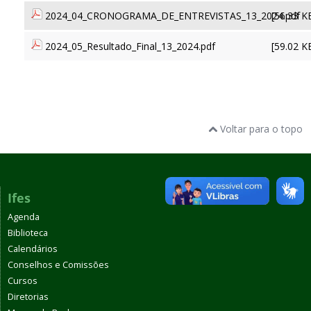
2024_04_CRONOGRAMA_DE_ENTREVISTAS_13_2024.pdf
[56.33 K
2024_05_Resultado_Final_13_2024.pdf
[59.02 K
Voltar para o topo
Ifes
Agenda
Biblioteca
Calendários
Conselhos e Comissões
Cursos
Diretorias