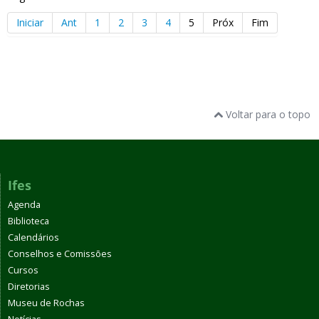
Iniciar
Ant
1
2
3
4
5
Próx
Fim
Voltar para o topo
Ifes
Agenda
Biblioteca
Calendários
Conselhos e Comissões
Cursos
Diretorias
Museu de Rochas