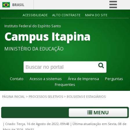
BRASIL
Simplifique!
ACESSIBILIDADE
ALTO CONTRASTE
MAPA DO SITE
Comunica BR
Instituto Federal do Espírito Santo
Campus Itapina
Participe
Acesso à informação
MINISTÉRIO DA EDUCAÇÃO
Legislação
Canais
Contato
Acesso a sistemas
Área de Imprensa
Perguntas
Frequentes
PÁGINA INICIAL
>
PROCESSOS SELETIVOS
>
BOLSISTAS E ESTAGIÁRIOS
MENU
|
Criado: Terça, 16 de Agosto de 2022, 09h48
|
Última atualização em Sexta, 08 de
Maio de 2026, 10h31