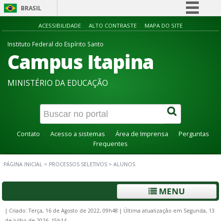
BRASIL
Simplifique!
ACESSIBILIDADE
ALTO CONTRASTE
MAPA DO SITE
Comunica BR
Instituto Federal do Espírito Santo
Campus Itapina
Participe
Acesso à informação
MINISTÉRIO DA EDUCAÇÃO
Legislação
Canais
Contato
Acesso a sistemas
Área de Imprensa
Perguntas
Frequentes
PÁGINA INICIAL
>
PROCESSOS SELETIVOS
>
ALUNOS
MENU
|
Criado: Terça, 16 de Agosto de 2022, 09h48
|
Última atualização em Segunda, 13
de Julho de 2026, 15h14